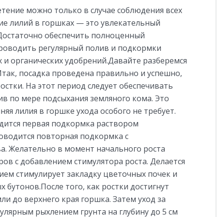
тение можно только в случае соблюдения всех
е лилий в горшках — это увлекательный
. Достаточно обеспечить полноценный
проводить регулярный полив и подкормки
 и органических удобрений.Давайте разберемся
 Итак, посадка проведена правильно и успешно,
остки. На этот период следует обеспечивать
в по мере подсыхания земляного кома. Это
яя лилия в горшке ухода особого не требует.
одится первая подкормка раствором
роводится повторная подкормка с
а. Желательно в момент начального роста
ов с добавлением стимулятора роста. Делается
ием стимулирует закладку цветочных почек и
 бутонов.После того, как ростки достигнут
ли до верхнего края горшка. Затем уход за
улярным рыхлением грунта на глубину до 5 см