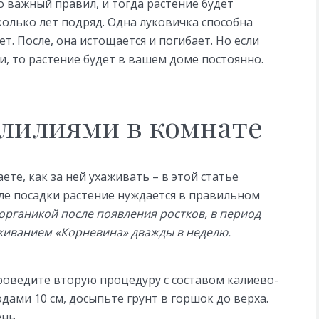
о важный правил, и тогда растение будет
олько лет подряд. Одна луковичка способна
т. После, она истощается и погибает. Но если
, то растение будет в вашем доме постоянно.
 лилиями в комнате
ете, как за ней ухаживать – в этой статье
ле посадки растение нуждается в правильном
рганикой после появления ростков, в период
киванием «Корневина» дважды в неделю.
роведите вторую процедуру с составом калиево-
дами 10 см, досыпьте грунт в горшок до верха.
нь.