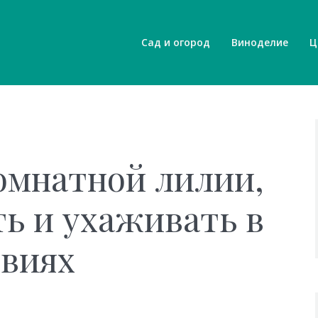
Сад и огород
Виноделие
Ц
омнатной лилии,
ь и ухаживать в
овиях