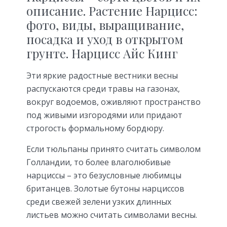
описание. Растение Нарцисс:
фото, виды, выращивание,
посадка и уход в открытом
грунте. Нарцисс Айс Кинг
Эти яркие радостные вестники весны
распускаются среди травы на газонах,
вокруг водоемов, оживляют простран­ство
под живыми изгородями или при­дают
строгость формальному бордюру.
Если тюльпаны принято считать символом
Голландии, то более влаголюбивые
нарциссы – это безу­словные любимцы
британцев. Золотые бутоны нарциссов
среди све­жей зелени узких длинных
листьев можно считать символами весны.