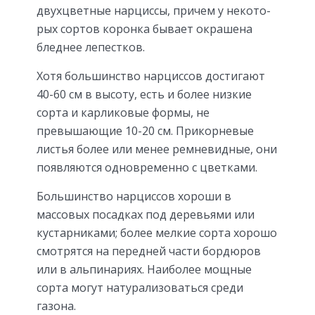
двух­цветные нарциссы, причем у некото­
рых сортов коронка бывает окрашена
бледнее лепестков.
Хотя большинство нарциссов до­стигают
40-60 см в высоту, есть и бо­лее низкие
сорта и карликовые формы, не
превышающие 10-20 см. При­корневые
листья более или менее рем­невидные, они
появляются одновременно с цветками.
Большинство нарциссов хороши в
массовых посадках под деревьями или
кустарниками; более мелкие сорта хорошо
смотрятся на передней части бордюров
или в альпинариях. Наи­более мощные
сорта могут натурали­зоваться среди
газона.