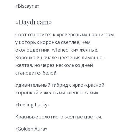
«Biscayne»
«Daydream»
Сорт относится к «реверсным» нарциссам,
у которых коронка светлее, чем
околоцветник. «Лепестки» желтые.
Коронка в начале цветения лимонно-
желтая, но через не­сколько дней
становится белой.
Удивительный гибрид с яр­ко-красной
коронкой и желтыми «ле­пестками».
«Feeling Lucky»
Красивые золо­тисто-желтые цветки.
«Golden Aura»