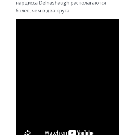
нарцисса Delnashaugh располагаются
более, чем в два круга.