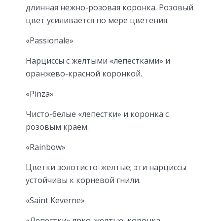
длинная нежно-розовая коронка. Розовый
цвет усиливается по мере цветения.
«Passionale»
Нарциссы с желтыми «ле­пестками» и
оранжево-красной корон­кой.
«Pinza»
Чисто-белые «ле­пестки» и коронка с
розовым краем.
«Rainbow»
Цветки золотисто-желтые; эти нарциссы
устойчивы к корневой гнили.
«Saint Keverne»
«Лепестки» яр­ко-желтые, коронка